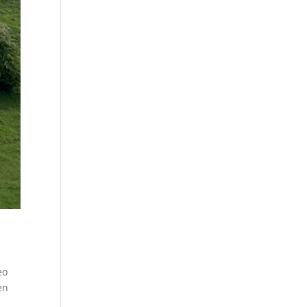
eo
en