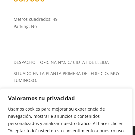
Metros cuadrados
:
49
Parking
:
No
DESPACHO – OFICINA Nº2, C/ CIUTAT DE LLEIDA
SITUADO EN LA PLANTA PRIMERA DEL EDIFICIO. MUY
LUMINOSO.
SITUACIÓN ES IDEAL, A PIE DE LA N-230. (edificio
Valoramos tu privacidad
dispone de ascensor comunitario)
Usamos cookies para mejorar su experiencia de
navegación, mostrarle anuncios o contenidos
personalizados y analizar nuestro tráfico. Al hacer clic en
“Aceptar todo” usted da su consentimiento a nuestro uso